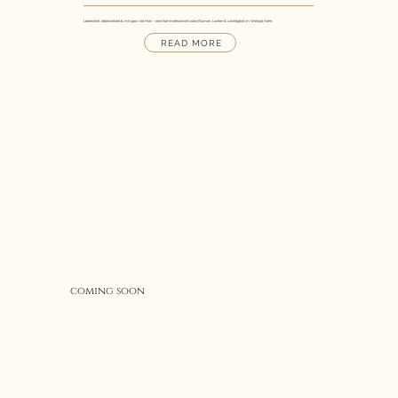
Lebensfroh, detailverliebt & mit ganz viel Herz - eine Sommerhochzeit voller Blumen, Lachen & Leichtigkeit im Weingut Hahn.
READ MORE
coming soon