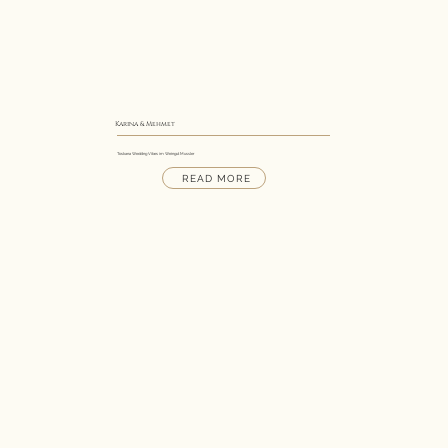
Karina & Mehmet
Toskana Wedding Vibes im Weingut Mussler
READ MORE