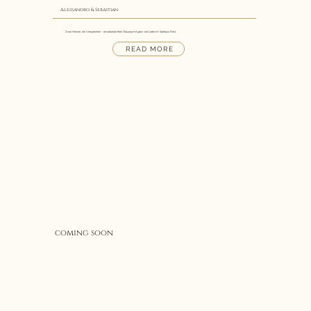
Alessandro & Sebastian
Zwei Herzen, ein Versprechen - emotionale freie Trauung mit ganz viel Liebe im Seehaus Forst.
READ MORE
coming soon