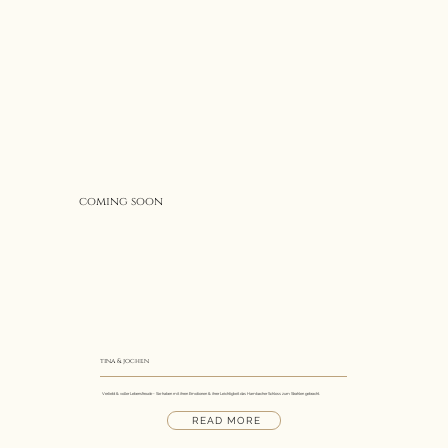
coming soon
tina & jochen
Verliebt & voller Lebensfreude - Sie haben mit ihren Emotionen & ihrer Leichtigkeit das Hambacher Schloss zum Strahlen gebracht.
READ MORE