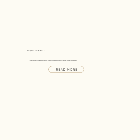
Elisabeth & Felix
Zarte Eleganz & liebevolle Details - eine stilvolle Hochzeit im Landgut Schloss Michelfeld
READ MORE