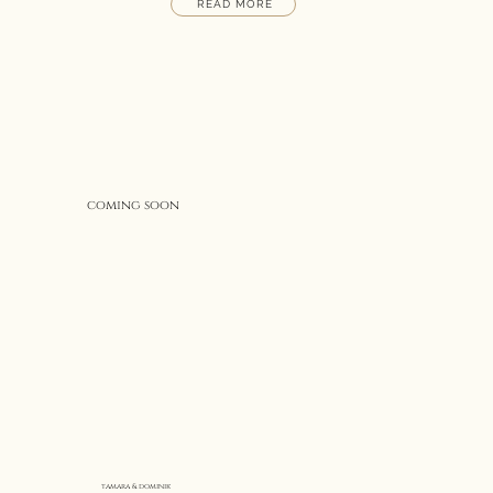
READ MORE
coming soon
tamara & dominik