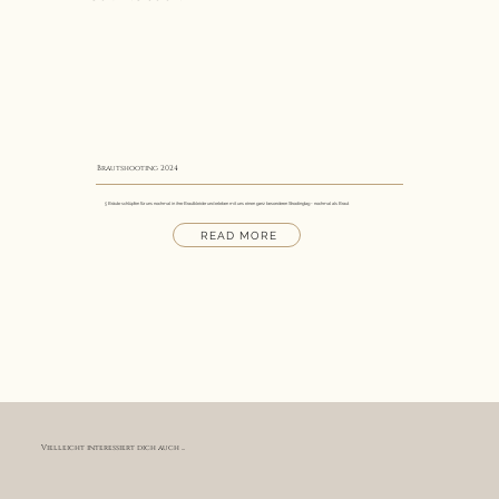
Brautshooting 2024
5 Bräute schlüpfen für uns nochmal in ihre Brautkleider und erleben mit uns einen ganz besonderen Shootingtag - nochmal als Braut
READ MORE
Vielleicht interessiert dich auch ...