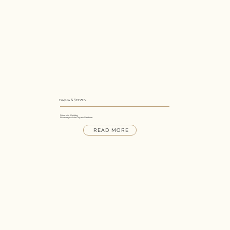
dasha & Steven
Dolce Vita Wedding:
Ein unvergesslicher Tag am Gardasee
READ MORE