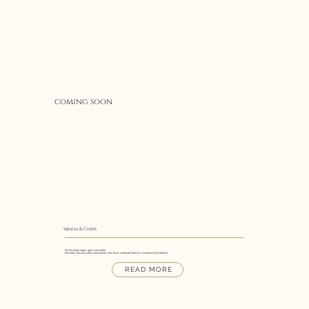
coming soon
vanda & Chris
Ein bisschen regen, ganz viel Liebe!
Eine freie Trauung voller Herzlichkeit, Familie & vertrauter Nähe im schönen Gut Rehbach.
READ MORE