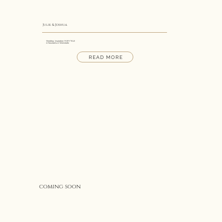
Julie & Joshua
Wedding- Inspiration: FAIRYTALE
in Neustadt a.d. Weinstraße
READ MORE
coming soon