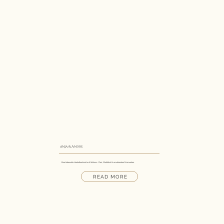
anja & Andre
Eine liebevolle Herbsthochzeit mit Schloss- Flair, Weitblick & emotionalen Momenten
READ MORE