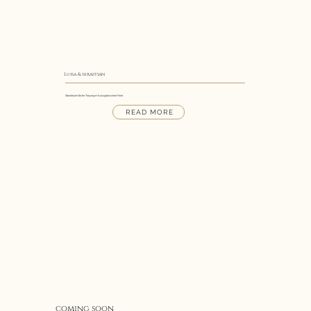
Luisa & sebastian
Standesamtliche Trauung mit ausgelassener Feier
READ MORE
coming soon