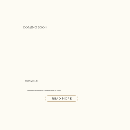
coming soon
Julia & Felix
Eine entspannte Sommerhochzeit im eleganten Weingut von Winning
READ MORE