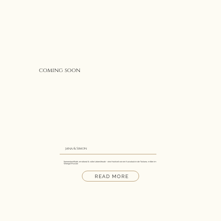
coming soon
jana & Simon
Sonnendurchflutet, emotional & voller Lebensfreude - eine Hochzeit wie ein Kurzurlaub in der Toskana, mitten im
Weingut Mussler
READ MORE