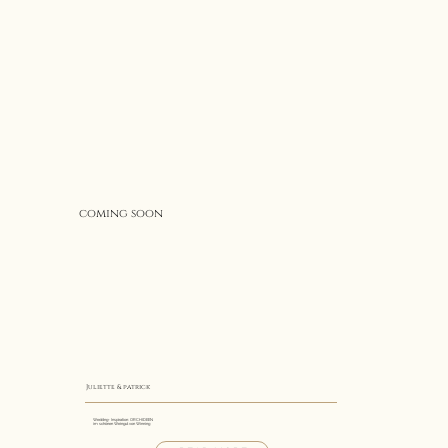
coming soon
Juliette & patrick
Wedding- Inspiration: ORCHIDEEN
im schönen Weingut von Winning