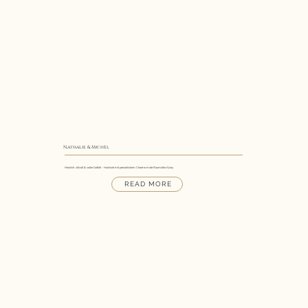
Nathalie & Michèl
Herzlich, stilvoll & voller Gefühl - Hochzeit mit persönlichem Charme in der Raumühle Alzey
READ MORE