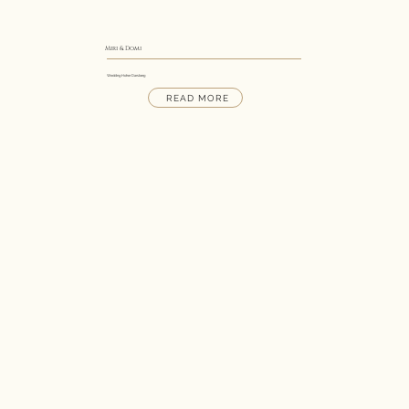
Miri & Domi
Wedding Hoher Darsberg
READ MORE