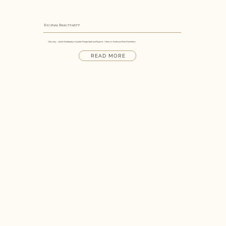
Reginas Brautparty
Girls only -
stylish Bridalparty mit jeder Menge Spaß und Pyjama- Vibes im Radisson Blue Mannheim.
READ MORE